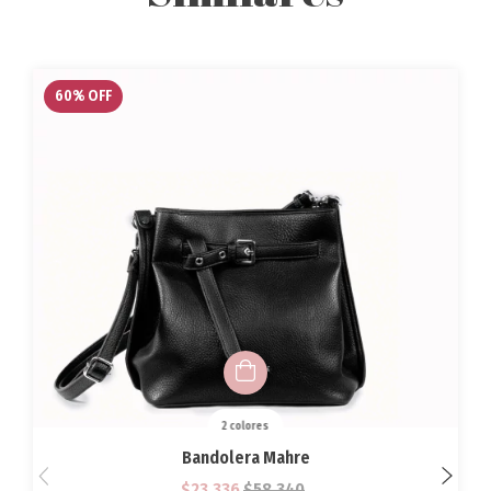
60
%
OFF
2 colores
Bandolera Mahre
$23.336
$58.340