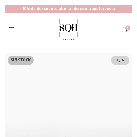
10% de descuento abonando con transferencia
0
SIN STOCK
1
/
6