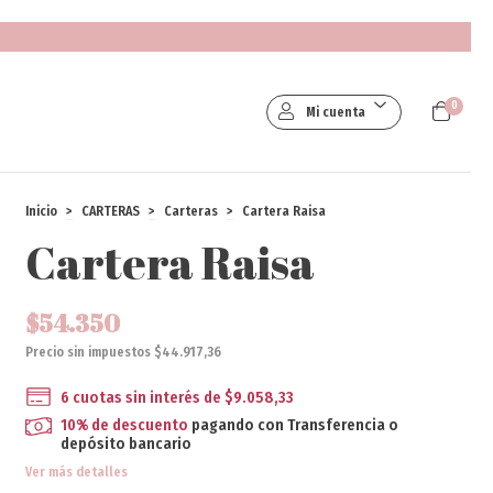
0
Mi cuenta
Inicio
>
CARTERAS
>
Carteras
>
Cartera Raisa
Cartera Raisa
$54.350
Precio sin impuestos
$44.917,36
6
cuotas sin interés de
$9.058,33
10% de descuento
pagando con Transferencia o
depósito bancario
Ver más detalles