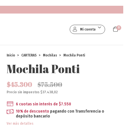
0
Mi cuenta
Inicio
>
CARTERAS
>
Mochilas
>
Mochila Ponti
Mochila Ponti
$45.300
$75.500
Precio sin impuestos
$37.438,02
6
cuotas sin interés de
$7.550
10% de descuento
pagando con Transferencia o
depósito bancario
Ver más detalles